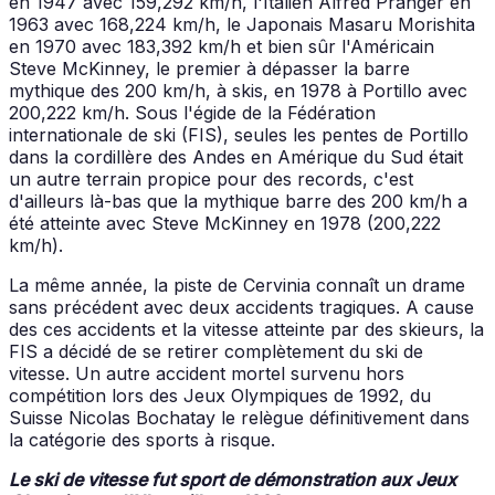
en 1947 avec 159,292 km/h, l'Italien Alfred Pranger en
1963 avec 168,224 km/h, le Japonais Masaru Morishita
en 1970 avec 183,392 km/h et bien sûr l'Américain
Steve McKinney, le premier à dépasser la barre
mythique des 200 km/h, à skis, en 1978 à Portillo avec
200,222 km/h. Sous l'égide de la Fédération
internationale de ski (FIS), seules les pentes de Portillo
dans la cordillère des Andes en Amérique du Sud était
un autre terrain propice pour des records, c'est
d'ailleurs là-bas que la mythique barre des 200 km/h a
été atteinte avec Steve McKinney en 1978 (200,222
km/h).
La même année, la piste de Cervinia connaît un drame
sans précédent avec deux accidents tragiques. A cause
des ces accidents et la vitesse atteinte par des skieurs, la
FIS a décidé de se retirer complètement du ski de
vitesse. Un autre accident mortel survenu hors
compétition lors des Jeux Olympiques de 1992, du
Suisse Nicolas Bochatay le relègue définitivement dans
la catégorie des sports à risque.
Le ski de vitesse fut sport de démonstration aux Jeux