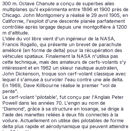
300 m. Octave Chanute a conçu de superbes ailes
multiplanes qu'il expérimenta entre 1896 et 1900 près de
Chicago. John Montgomery a réalisé le 29 avril 1905, en
Californie, l'exploit d'une descente planée parfaitement
contrôlée après largage depuis une montgolfière à 1200
m d'altitude.
L'idée du vol libre vient d'un ingénieur de la NASA,
Francis Rogallo, qui présente un brevet de parachute
amélioré (en forme de delta) pour la récupération des
véhicules spatiaux. Finalement la NASA n'utilisa pas
cette technique, mais des amateurs de cerfs-volants s'y
intéressent et en 1962 un skieur nautique australien,
John Dickenson, troque son cerf-volant classique avec
lequel il s'amuse à survoler l'eau contre une aile delta.
En 1969, Dave Killbourne réalise le premier "vol de
pente".
Le cerf-volant 'pilotable', fut conçu par l'Anglais Peter
Powell dans les années 70. L'engin au nom de
'Diamond', grâce à sa structure en losange, se dirige à
l'aide des manettes reliées à deux fils connectés à la
voilure. Actuellement on utilise des pilotables de forme
delta plus rapide et aérodynamique qui peuvent atteindre