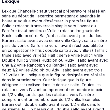
Lexique
Lexique Chandelle : saut vertical préparatoire réalisé en
série au début de l'exercice permettant d'atteindre la
hauteur voulue avant d'exécuter la première figure.
Salto : rotation transversale simple vers l'avant ou
l'arrière (saut périlleux) Vrille : rotation longitudinale.
Back : salto arrière. Ball/out : salto avant parti du dos.
Barani : salto avant avec demie vrille Cody : salto arrière
parti du ventre (la forme vers l'avant n'est pas utilisée
en compétition) Fliffis : double salto avec vrille(s) Triffis :
triple salto avec vrille(s) Half : demie vrille Full : 1 vrille
Double full : 2 vrilles Rudolph ou Rudy : salto avant avec
une 1/2 vrille Randolph ou Randy : salto avant avec
deux 1/2 vrilles Adolph ou Ady : salto avant avec trois
1/2 vrilles In : indique que la figure désignée est réalisée
dans le premier salto. Out : indique que la figure
désignée est réalisée dans le dernier salto. Toutes les
rotations vers l'avant comprennent un nombre impair
de 1/2 vrille, tandis que les rotations vers l'arrière
comprennent un nombre pair de 1/2 vrille. Exemples :
Barani out : double salto avant avec 1/2 vrille dans le
deuxième. Full in barani out : double salto avant avec 1