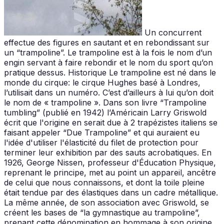
Un concurrent
effectue des figures en sautant et en rebondissant sur
un “trampoline”. Le trampoline est à la fois le nom d’un
engin servant à faire rebondir et le nom du sport qu’on
pratique dessus. Historique Le trampoline est né dans le
monde du cirque: le cirque Hughes basé à Londres,
l’utilisait dans un numéro. C’est d’ailleurs à lui qu’on doit
le nom de « trampoline ». Dans son livre “Trampoline
tumbling” (publié en 1942) l’Américain Larry Griswold
écrit que l'origine en serait due à 2 trapézistes italiens se
faisant appeler “Due Trampoline” et qui auraient eu
l'idée d'utiliser l'élasticité du filet de protection pour
terminer leur exhibition par des sauts acrobatiques. En
1926, George Nissen, professeur d'Éducation Physique,
reprenant le principe, met au point un appareil, ancêtre
de celui que nous connaissons, et dont la toile pleine
était tendue par des élastiques dans un cadre métallique.
La même année, de son association avec Griswold, se
créent les bases de “la gymnastique au trampoline”,
prenant cette dénomination en hommage à son origine.