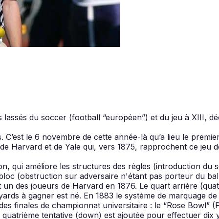
lassés du soccer (football “européen”) et du jeu à XIII, déci
s. C’est le 6 novembre de cette année-là qu’a lieu le premi
 de Harvard et de Yale qui, vers 1875, rapprochent ce jeu 
ation, qui améliore les structures des règles (introduction
le bloc (obstruction sur adversaire n'étant pas porteur du ba
t un des joueurs de Harvard en 1876. Le quart arrière (quat
yards à gagner est né. En 1883 le système de marquage de p
ue des finales de championnat universitaire : le “Rose Bowl”
 quatrième tentative (down) est ajoutée pour effectuer dix 