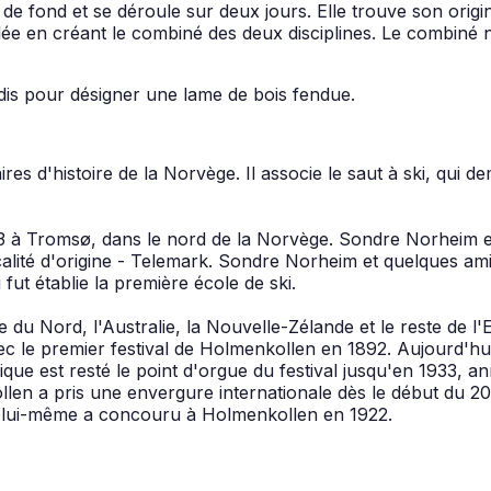
ki de fond et se déroule sur deux jours. Elle trouve son ori
glée en créant le combiné des deux disciplines. Le combiné
jadis pour désigner une lame de bois fendue.
es d'histoire de la Norvège. Il associe le saut à ski, qui d
843 à Tromsø, dans le nord de la Norvège. Sondre Norheim
ocalité d'origine - Telemark. Sondre Norheim et quelques ami
fut établie la première école de ski.
e du Nord, l'Australie, la Nouvelle-Zélande et le reste de l'
ec le premier festival de Holmenkollen en 1892. Aujourd'hu
ue est resté le point d'orgue du festival jusqu'en 1933, a
ollen a pris une envergure internationale dès le début du 20e
v V lui-même a concouru à Holmenkollen en 1922.