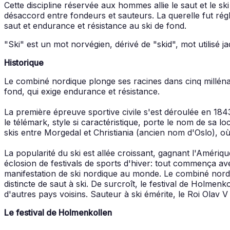
Cette discipline réservée aux hommes allie le saut et le s
désaccord entre fondeurs et sauteurs. La querelle fut ré
saut et endurance et résistance au ski de fond.
"Ski" est un mot norvégien, dérivé de "skid", mot utilisé 
Historique
Le combiné nordique plonge ses racines dans cinq millénair
fond, qui exige endurance et résistance.
La première épreuve sportive civile s'est déroulée en 1
le télémark, style si caractéristique, porte le nom de sa l
skis entre Morgedal et Christiania (ancien nom d'Oslo), où 
La popularité du ski est allée croissant, gagnant l'Amériqu
éclosion de festivals de sports d'hiver: tout commença av
manifestation de ski nordique au monde. Le combiné nordiq
distincte de saut à ski. De surcroît, le festival de Holmenk
d'autres pays voisins. Sauteur à ski émérite, le Roi Ola
Le festival de Holmenkollen