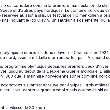
Oslo est considéré comme la première manifestation de ski 
Suède et d'autres pays nordiques. Le combiné nordique est r
réservée au saut à skis. Le festival de Holmenkollen a pri
voisins incluant le Roi Olav V, un sauteur à skis émérite, q
lympique depuis les Jeux d'hiver de Chamonix en 1924. Les
 du nord, avec la médaille d'or remportée par l'Allemand 
 au programme olympique depuis les premiers Jeux d'hiver
ver jusqu'au début de la Deuxième Guerre mondiale. D'ailleu
 1960 que la mainmise norvégienne sur le combiné nordiq
djonctions suivantes: épreuve par équipes - trois athlètes
un seul saut) depuis le grand tremplin puis course de ski de
eint la vitesse de 80 km/h