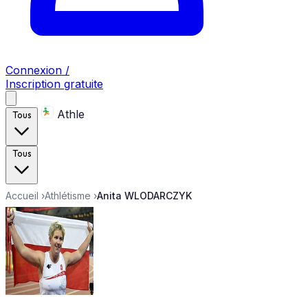
Connexion /
Inscription gratuite
Athle
Tous
Tous
Accueil
›
Athlétisme
›
Anita WLODARCZYK