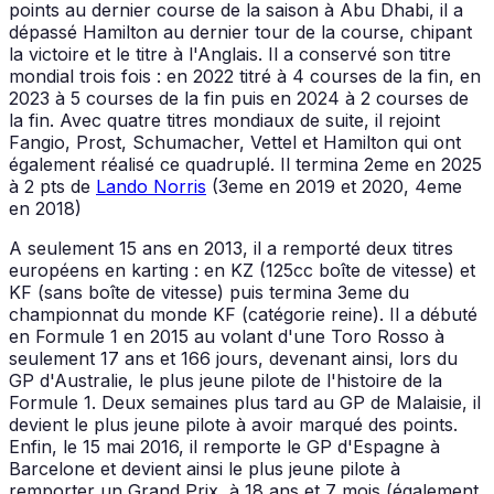
points au dernier course de la saison à Abu Dhabi, il a
dépassé Hamilton au dernier tour de la course, chipant
la victoire et le titre à l'Anglais. Il a conservé son titre
mondial trois fois : en 2022 titré à 4 courses de la fin, en
2023 à 5 courses de la fin puis en 2024 à 2 courses de
la fin. Avec quatre titres mondiaux de suite, il rejoint
Fangio, Prost, Schumacher, Vettel et Hamilton qui ont
également réalisé ce quadruplé. Il termina 2eme en 2025
à 2 pts de
Lando Norris
(3eme en 2019 et 2020, 4eme
en 2018)
A seulement 15 ans en 2013, il a remporté deux titres
européens en karting : en KZ (125cc boîte de vitesse) et
KF (sans boîte de vitesse) puis termina 3eme du
championnat du monde KF (catégorie reine). Il a débuté
en Formule 1 en 2015 au volant d'une Toro Rosso à
seulement 17 ans et 166 jours, devenant ainsi, lors du
GP d'Australie, le plus jeune pilote de l'histoire de la
Formule 1. Deux semaines plus tard au GP de Malaisie, il
devient le plus jeune pilote à avoir marqué des points.
Enfin, le 15 mai 2016, il remporte le GP d'Espagne à
Barcelone et devient ainsi le plus jeune pilote à
remporter un Grand Prix, à 18 ans et 7 mois (également