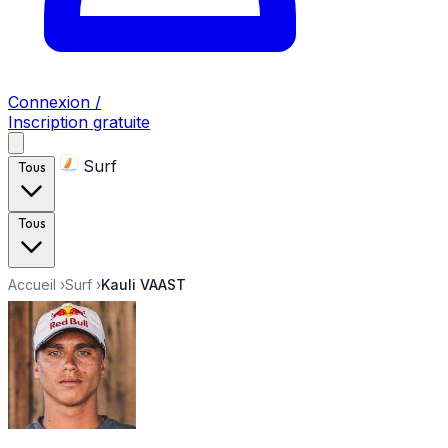
Connexion /
Inscription gratuite
Surf
Tous
Tous
Accueil
›
Surf
›
Kauli VAAST