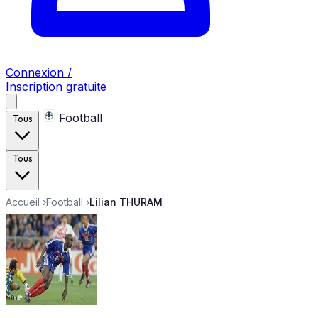
Connexion /
Inscription gratuite
Football
Tous
Tous
Accueil
›
Football
›
Lilian THURAM