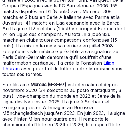
Coupe d'Espagne avec le FC Barcelone en 2006. 155
matchs disputés en D1 (8 buts) avec Monaco, 308
matchs et 2 buts en Série A italienne avec Parme et la
Juventus, 41 matchs en Liga espagnole avec le Barça.
Au Il a joué 112 matches (1 but) en coupe d'Europe dont
74 en Ligue des champions. Au total, il a joué 826
matchs en clubs toutes compétitions confondues (15
buts). Il a mis un terme à sa carrière en juillet 2008
lorsqu'une visite médicale préalable à sa signature au
Paris Saint-Germain démontra qu'il souffrait d'une
malformation cardiaque. Il a créé la Fondation
Lilian
Thuram
avec pour but de lutter contre le racisme sous
toutes ses formes.
Son fils aîné
Marcus (6-8-97)
est international depuis
novembre 2020 (34 sélections au poste d'attaquant ; 3
buts), vice-champion du monde en 2022 et 3eme de la
Ligue des Nations en 2025. Il a joué à Sochaux et
Guingamp puis en Allemagne au Borussia
Mönchengladbach jusqu'en 2023. En juin 2023, il a signé
avec l'Inter Milan pour quatre ans. Il remporte le
championnat d'Italie en 2024 et 2026, la coupe d'Italie