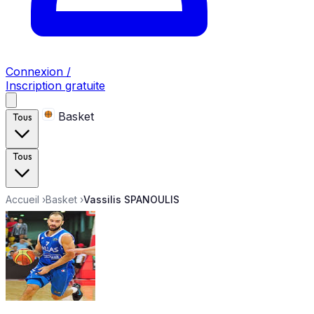
Connexion /
Inscription gratuite
Basket
Tous
Tous
Accueil
›
Basket
›
Vassilis SPANOULIS