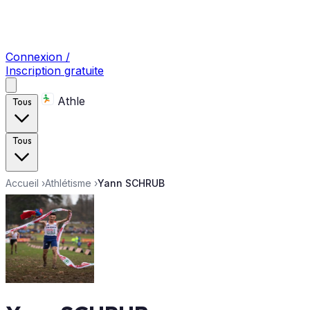
Connexion /
Inscription gratuite
Athle
Tous
Tous
Accueil
›
Athlétisme
›
Yann SCHRUB