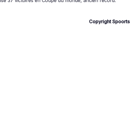
lise 37 victoires en Coupe du monde, ancien record.
Copyright Spoorts