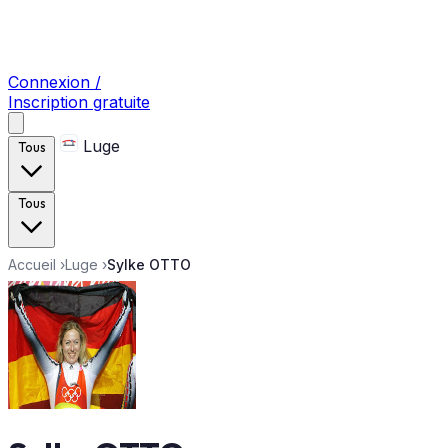
Connexion /
Inscription gratuite
Luge
Tous
Tous
Accueil
›
Luge
›
Sylke OTTO