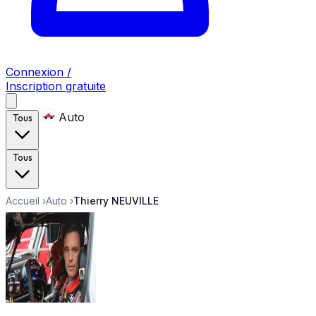
Connexion /
Inscription gratuite
Auto
Tous
Tous
Accueil
›
Auto
›
Thierry NEUVILLE