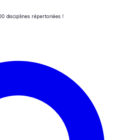
00
disciplines répertoriées !