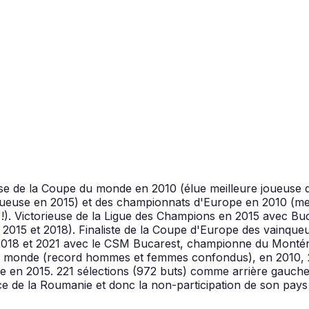
rieuse de la Coupe du monde en 2010 (élue meilleure joueu
queuse en 2015) et des championnats d'Europe en 2010 (mei
 !). Victorieuse de la Ligue des Champions en 2015 avec Bu
2015 et 2018). Finaliste de la Coupe d'Europe des vainq
 2018 et 2021 avec le CSM Bucarest, championne du Monté
 du monde (record hommes et femmes confondus), en 2010, 20
e en 2015. 221 sélections (972 buts) comme arrière gauche
ce de la Roumanie et donc la non-participation de son pay