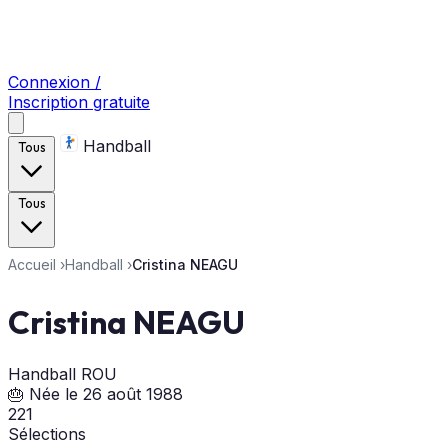
Connexion /
Inscription gratuite
Handball
Tous
Tous
Accueil
›
Handball
›
Cristina NEAGU
Cristina NEAGU
Handball
ROU
🎂 Née le 26 août 1988
221
Sélections