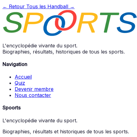
← Retour
Tous les Handball →
L'encyclopédie vivante du sport.
Biographies, résultats, historiques de tous les sports.
Navigation
Accueil
Quiz
Devenir membre
Nous contacter
Spoorts
L'encyclopédie vivante du sport.
Biographies, résultats et historiques de tous les sports.