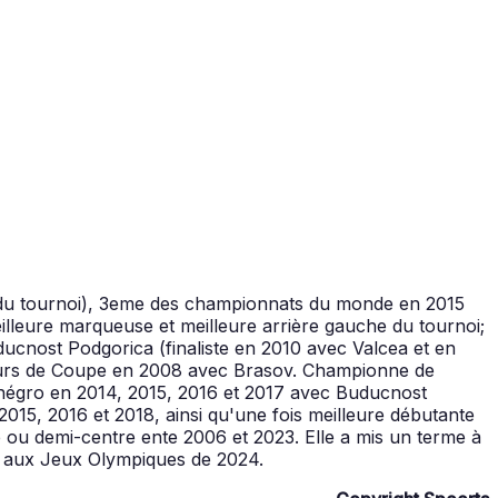
se du tournoi), 3eme des championnats du monde en 2015
lleure marqueuse et meilleure arrière gauche du tournoi;
ducnost Podgorica (finaliste en 2010 avec Valcea et en
ueurs de Coupe en 2008 avec Brasov. Championne de
négro en 2014, 2015, 2016 et 2017 avec Buducnost
15, 2016 et 2018, ainsi qu'une fois meilleure débutante
 ou demi-centre ente 2006 et 2023. Elle a mis un terme à
s aux Jeux Olympiques de 2024.