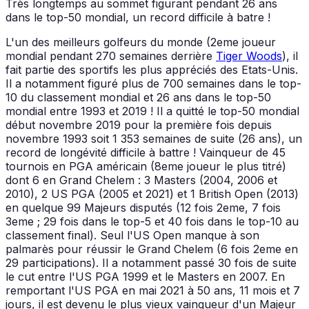
Très longtemps au sommet figurant pendant 26 ans
dans le top-50 mondial, un record difficile à batre !
L'un des meilleurs golfeurs du monde (2eme joueur
mondial pendant 270 semaines derrière
Tiger Woods
), il
fait partie des sportifs les plus appréciés des Etats-Unis.
Il a notamment figuré plus de 700 semaines dans le top-
10 du classement mondial et 26 ans dans le top-50
mondial entre 1993 et 2019 ! Il a quitté le top-50 mondial
début novembre 2019 pour la première fois depuis
novembre 1993 soit 1 353 semaines de suite (26 ans), un
record de longévité difficile à battre ! Vainqueur de 45
tournois en PGA américain (8eme joueur le plus titré)
dont 6 en Grand Chelem : 3 Masters (2004, 2006 et
2010), 2 US PGA (2005 et 2021) et 1 British Open (2013)
en quelque 99 Majeurs disputés (12 fois 2eme, 7 fois
3eme ; 29 fois dans le top-5 et 40 fois dans le top-10 au
classement final). Seul l'US Open manque à son
palmarès pour réussir le Grand Chelem (6 fois 2eme en
29 participations). Il a notamment passé 30 fois de suite
le cut entre l'US PGA 1999 et le Masters en 2007. En
remportant l'US PGA en mai 2021 à 50 ans, 11 mois et 7
jours, il est devenu le plus vieux vainqueur d'un Majeur