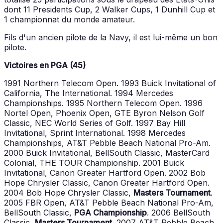
dont 11 Presidents Cup, 2 Walker Cups, 1 Dunhill Cup et
1 championnat du monde amateur.
Fils d'un ancien pilote de la Navy, il est lui-même un bon
pilote.
Victoires en PGA (45)
1991 Northern Telecom Open. 1993 Buick Invitational of
California, The International. 1994 Mercedes
Championships. 1995 Northern Telecom Open. 1996
Nortel Open, Phoenix Open, GTE Byron Nelson Golf
Classic, NEC World Series of Golf. 1997 Bay Hill
Invitational, Sprint International. 1998 Mercedes
Championships, AT&T Pebble Beach National Pro-Am.
2000 Buick Invitational, BellSouth Classic, MasterCard
Colonial, THE TOUR Championship. 2001 Buick
Invitational, Canon Greater Hartford Open. 2002 Bob
Hope Chrysler Classic, Canon Greater Hartford Open.
2004 Bob Hope Chrysler Classic,
Masters Tournament
.
2005 FBR Open, AT&T Pebble Beach National Pro-Am,
BellSouth Classic,
PGA Championship
. 2006 BellSouth
Classic,
Masters Tournament
. 2007 AT&T Pebble Beach