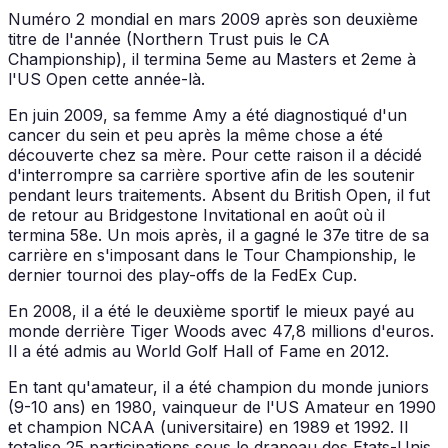
Numéro 2 mondial en mars 2009 après son deuxième
titre de l'année (Northern Trust puis le CA
Championship), il termina 5eme au Masters et 2eme à
l'US Open cette année-là.
En juin 2009, sa femme Amy a été diagnostiqué d'un
cancer du sein et peu après la même chose a été
découverte chez sa mère. Pour cette raison il a décidé
d'interrompre sa carrière sportive afin de les soutenir
pendant leurs traitements. Absent du British Open, il fut
de retour au Bridgestone Invitational en août où il
termina 58e. Un mois après, il a gagné le 37e titre de sa
carrière en s'imposant dans le Tour Championship, le
dernier tournoi des play-offs de la FedEx Cup.
En 2008, il a été le deuxième sportif le mieux payé au
monde derrière Tiger Woods avec 47,8 millions d'euros.
Il a été admis au World Golf Hall of Fame en 2012.
En tant qu'amateur, il a été champion du monde juniors
(9-10 ans) en 1980, vainqueur de l'US Amateur en 1990
et champion NCAA (universitaire) en 1989 et 1992. Il
totalise 25 participations sous le drapeau des Etats-Unis