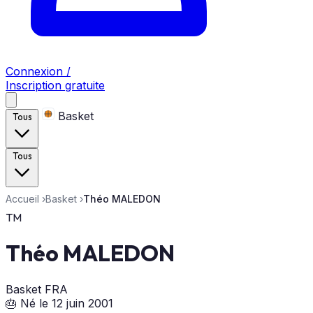
Connexion /
Inscription gratuite
Basket
Tous
Tous
Accueil
›
Basket
›
Théo MALEDON
TM
Théo MALEDON
Basket
FRA
🎂 Né le 12 juin 2001