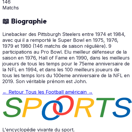
146
Matchs
📖 Biographie
Linebacker des Pittsburgh Steelers entre 1974 et 1984,
avec qui il a remporté le Super Bowl en 1975, 1976,
1979 et 1980 (146 matchs de saison régulière). 9
participations au Pro Bowl. Elu meilleur défenseur de la
saison en 1976, Hall of Fame en 1990, dans les meilleurs
joueurs de tous les temps pour le 75eme anniversaire de
la NFL en 1994, et dans les 100 meilleurs joueurs de
tous les temps lors du 100eme anniversaire de la NFL en
2019. Son véritable prénom est John.
← Retour
Tous les Football américain →
L'encyclopédie vivante du sport.