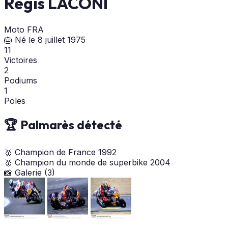
Régis LACONI
Moto
FRA
🎂 Né le 8 juillet 1975
11
Victoires
2
Podiums
1
Poles
🏆 Palmarès détecté
🥇
Champion de France
1992
🥇
Champion du monde de superbike
2004
📸 Galerie (3)