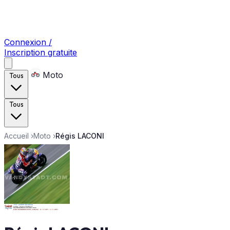
Connexion /
Inscription gratuite
Moto
Tous
Tous
Accueil
›
Moto
›
Régis LACONI