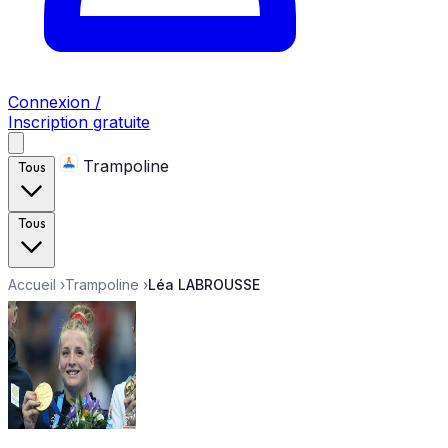
Connexion /
Inscription gratuite
Trampoline
Tous
Tous
Accueil
›
Trampoline
›
Léa LABROUSSE