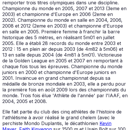
remporter trois titres olympiques dans une discipline.
Championne du monde en 2005, 2007 et 2013 (3eme en
2003) et championne d'Europe en 2006 (2eme en
2002). Championne du monde en salle en 2004, 2006,
2008 et 2012 (2eme en 2003) et championne d'Europe
en salle en 2005. Première femme à franchir la barre
historique des 5 mètres, en réalisant 5m01 en juillet
2005. Elle a établi 28 records du monde entre 2003 et
2012 : 15 en plein air depuis 2003 (de 4m82 à 5m06) et
13 en salle depuis 2004 (de 4m81 à 5m01). Victorieuse
de la Golden League en 2005 et 2007 en remportant à
chaque fois tous les épreuves. Championne du monde
juniors en 2000 et championne d'Europe juniors en
2001. Invaincue en grand championnat depuis sa
médaille de bronze mondiale en 2003, elle a perdu pour
la première fois en août 2009 lors des championnats du
monde. Trois fois élue 'Athlète de l'année' par l'IAAF, en
2004, 2005 et 2008.
Elle fait partie du club des cinq athlètes de l'histoire de
l'athlétisme à avoir réalisé le grand chelem (avec le
perchiste Mondo Duplantis, le décathlonien
Kevin
Mayer
,
Faith Kipyegon
sur 1500 m et Usain Bolt sur 100