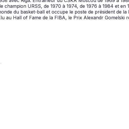
 1958 avec Riga. Entraineur du CSKA Moscou de 1969 à 198
s de champion URSS, de 1970 à 1974, de 1976 à 1984 et en 1
e monde du basket-ball et occupe le poste de président de l
u au Hall of Fame de la FIBA, le Prix Alexandr Gomelski 