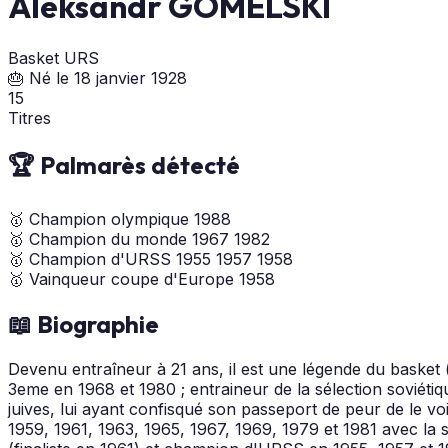
Aleksandr GOMELSKI
Basket
URS
🎂 Né le 18 janvier 1928
15
Titres
🏆 Palmarès détecté
🥇
Champion olympique
1988
🥇
Champion du monde
1967
1982
🥇
Champion d'URSS
1955
1957
1958
🥇
Vainqueur coupe d'Europe
1958
📖 Biographie
Devenu entraîneur à 21 ans, il est une légende du bask
3eme en 1968 et 1980 ; entraineur de la sélection soviétiq
juives, lui ayant confisqué son passeport de peur de le 
1959, 1961, 1963, 1965, 1967, 1969, 1979 et 1981 avec la 