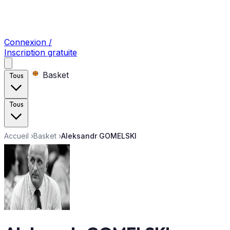
Connexion /
Inscription gratuite
Basket
Tous
Tous
Accueil
›
Basket
›
Aleksandr GOMELSKI