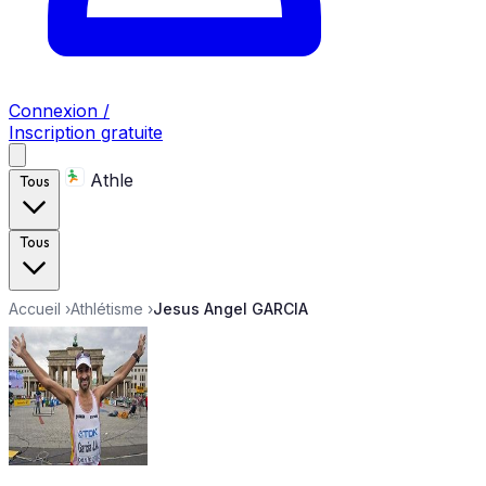
Connexion /
Inscription gratuite
Athle
Tous
Tous
Accueil
›
Athlétisme
›
Jesus Angel GARCIA