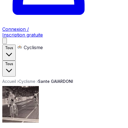
Connexion /
Inscription gratuite
Cyclisme
Tous
Tous
Accueil
›
Cyclisme
›
Sante GAIARDONI