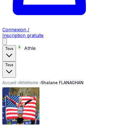
Connexion /
Inscription gratuite
Athle
Tous
Tous
Accueil
›
Athlétisme
›
Shalane FLANAGHAN