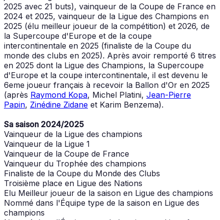
2025 avec 21 buts), vainqueur de la Coupe de France en
2024 et 2025, vainqueur de la Ligue des Champions en
2025 (élu meilleur joueur de la compétition) et 2026, de
la Supercoupe d'Europe et de la coupe
intercontinentale en 2025 (finaliste de la Coupe du
monde des clubs en 2025). Après avoir remporté 6 titres
en 2025 dont la Ligue des Champions, la Supercoupe
d'Europe et la coupe intercontinentale, il est devenu le
6eme joueur français à recevoir la Ballon d'Or en 2025
(après
Raymond Kopa
, Michel Platini,
Jean-Pierre
Papin
,
Zinédine Zidane
et Karim Benzema).
Sa saison 2024/2025
Vainqueur de la Ligue des champions
Vainqueur de la Ligue 1
Vainqueur de la Coupe de France
Vainqueur du Trophée des champions
Finaliste de la Coupe du Monde des Clubs
Troisième place en Ligue des Nations
Elu Meilleur joueur de la saison en Ligue des champions
Nommé dans l'Équipe type de la saison en Ligue des
champions