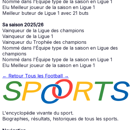
Nommé dans l'Équipe type de la saison en Ligue 1
Elu Meilleur joueur de la saison en Ligue 1
Meilleur buteur de Ligue 1 avec 21 buts
Sa saison 2025/26
Vainqueur de la Ligue des champions
Vainqueur de la Ligue 1
Vainqueur du Trophée des champions
Nommé dans l'Équipe type de la saison en Ligue des
champions
Nommé dans l'Équipe type de la saison en Ligue 1
Elu Meilleur joueur de la saison en Ligue 1
← Retour
Tous les Football →
L'encyclopédie vivante du sport.
Biographies, résultats, historiques de tous les sports.