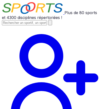
Plus de
80
sports
et
4300
disciplines répertoriées !