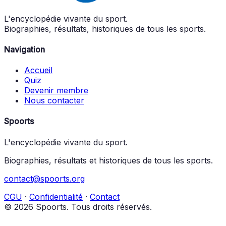
L'encyclopédie vivante du sport.
Biographies, résultats, historiques de tous les sports.
Navigation
Accueil
Quiz
Devenir membre
Nous contacter
Spoorts
L'encyclopédie vivante du sport.
Biographies, résultats et historiques de tous les sports.
contact@spoorts.org
CGU
·
Confidentialité
·
Contact
© 2026 Spoorts. Tous droits réservés.