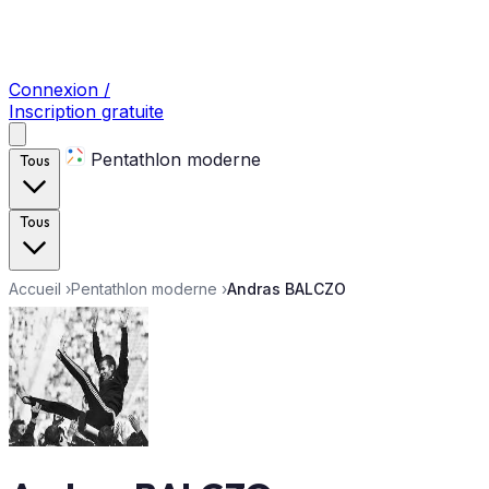
Connexion /
Inscription gratuite
Pentathlon moderne
Tous
Tous
Accueil
›
Pentathlon moderne
›
Andras BALCZO