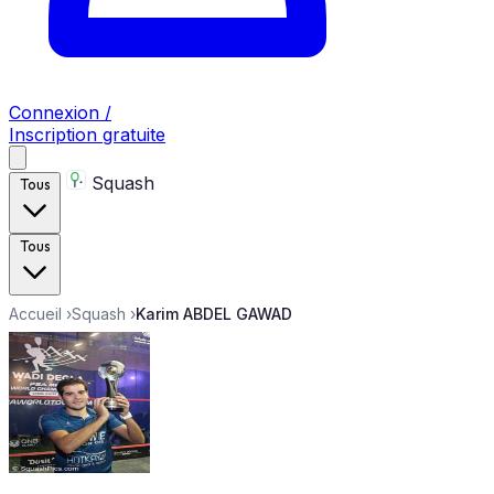
Connexion /
Inscription gratuite
Squash
Tous
Tous
Accueil
›
Squash
›
Karim ABDEL GAWAD